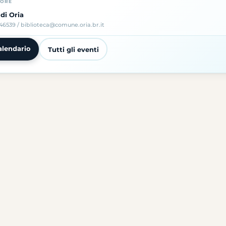
TORE
 di Oria
46539 / biblioteca@comune.oria.br.it
alendario
Tutti gli eventi