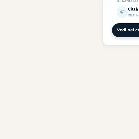
ORGANIZZA
Città
0831 8
Vedi nel c