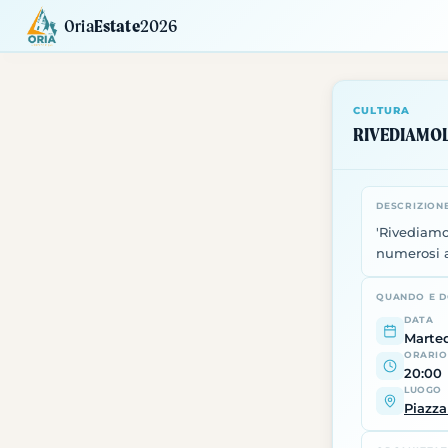
Oria
Estate
2026
Calendario
Mostre
Siti da Visitare
CULTURA
RIVEDIAMOLI
DESCRIZION
'Rivediamol
numerosi a
QUANDO E 
DATA
Marted
ORARIO
20:00
LUOGO
Piazza