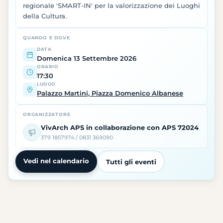
regionale 'SMART-IN' per la valorizzazione dei Luoghi
della Cultura.
QUANDO E DOVE
DATA
Domenica 13 Settembre 2026
ORARIO
17:30
LUOGO
Palazzo Martini, Piazza Domenico Albanese
ORGANIZZATORE
VivArch APS in collaborazione con APS 72024
379 1857974 / 0831 369090
Vedi nel calendario
Tutti gli eventi