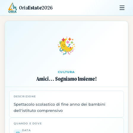
Oria
Estate
2026
Calendario
Mostre
Siti da Visitare
CULTURA
Amici… Sogniamo Insieme!
DESCRIZIONE
Spettacolo scolastico di fine anno dei bambini
dell'istituto comprensivo
QUANDO E DOVE
DATA