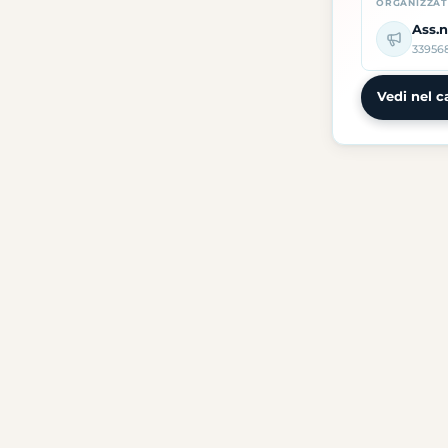
ORGANIZZA
Ass.n
33956
Vedi nel c