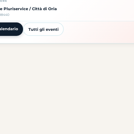
TORE
e Pluriservice / Città di Oria
88440
alendario
Tutti gli eventi