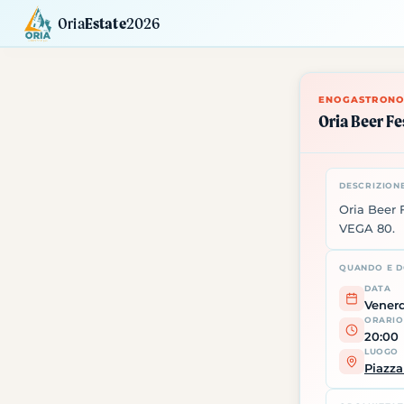
Oria
Estate
2026
Calendario
Mostre
Siti da Visitare
ENOGASTRONO
Oria Beer Fe
DESCRIZION
Oria Beer F
VEGA 80.
QUANDO E 
DATA
Venerd
ORARIO
20:00
LUOGO
Piazza