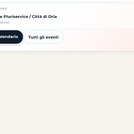
TORE
e Pluriservice / Città di Oria
88440
alendario
Tutti gli eventi