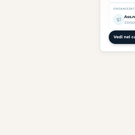
ORGANIZZA
Ass.n
33956
Vedi nel c