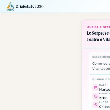
Oria
Estate
2026
Calendario
Mostre
Siti da Visitare
MUSICA & SPE
Le Sorprese 
Teatro e Vit
DESCRIZION
Commedia '
Vita: teatr
QUANDO E 
DATA
Marted
ORARIO
21:00
LUOGO
Chiost