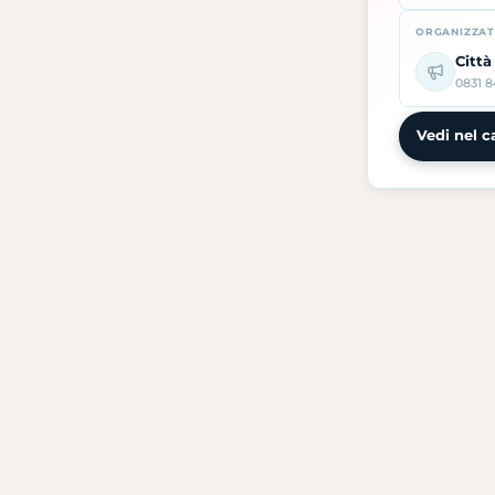
ORGANIZZA
Città
0831 8
Vedi nel c