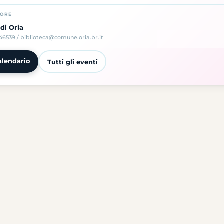
TORE
 di Oria
46539 / biblioteca@comune.oria.br.it
alendario
Tutti gli eventi